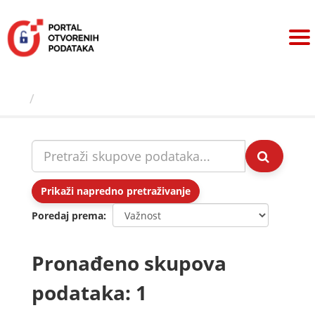
Preskoči
na
sadržaj
Skupovi podаtаkа
Prikaži napredno pretraživanje
Poredaj prema
Pronađeno skupova
podataka: 1