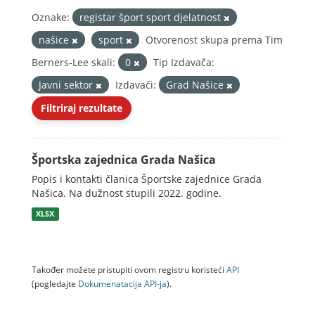
Oznake:
registar šport sport djelatnost
našice
sport
Otvorenost skupa prema Tim
Berners-Lee skali:
0
Tip Izdavača:
Javni sektor
Izdavači:
Grad Našice
Filtriraj rezultate
Športska zajednica Grada Našica
Popis i kontakti članica Športske zajednice Grada
Našica. Na dužnost stupili 2022. godine.
XLSX
Također možete pristupiti ovom registru koristeći
API
(pogledajte
Dokumenаtаcijа API-jа
).