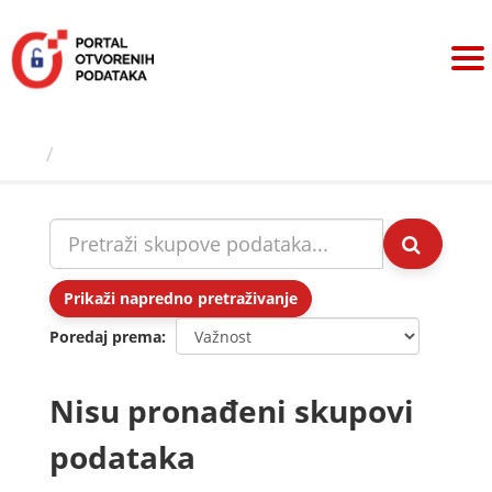
Preskoči
na
sadržaj
Skupovi podаtаkа
Prikaži napredno pretraživanje
Poredaj prema
Nisu pronađeni skupovi
podataka