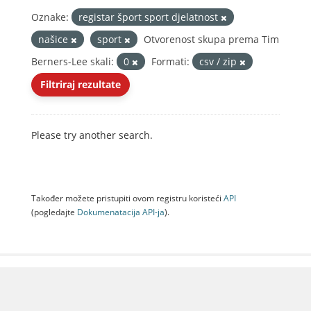
Oznake:
registar šport sport djelatnost
našice
sport
Otvorenost skupa prema Tim
Berners-Lee skali:
0
Formati:
csv / zip
Filtriraj rezultate
Please try another search.
Također možete pristupiti ovom registru koristeći
API
(pogledajte
Dokumenаtаcijа API-jа
).