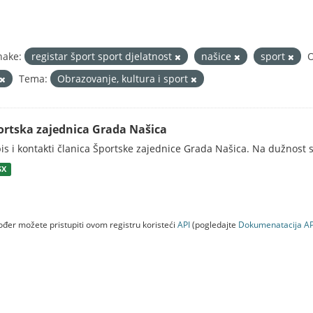
nake:
registar šport sport djelatnost
našice
sport
O
Tema:
Obrazovanje, kultura i sport
ortska zajednica Grada Našica
is i kontakti članica Športske zajednice Grada Našica. Na dužnost s
SX
đer možete pristupiti ovom registru koristeći
API
(pogledajte
Dokumenаtаcijа AP