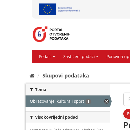
Preskoči
na
sadržaj
Skupovi podаtаkа
Tema
Obrazovanje, kultura i sport
1
P
Visokovrijedni podaci
P