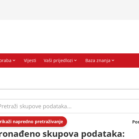
rikaži napredno pretraživanje
Po
ronađeno skupova podataka: