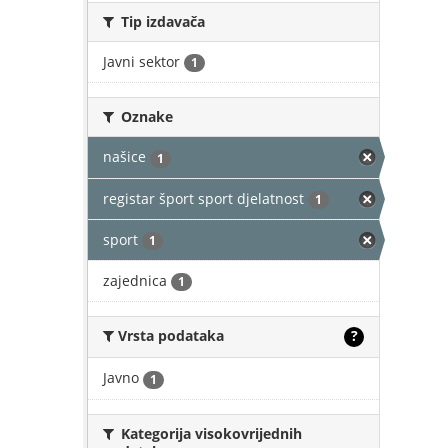
Tip izdavača
Javni sektor
1
Oznake
našice
1
registar šport sport djelatnost
1
sport
1
zajednica
1
Vrsta podataka
?
Javno
1
Kategorija visokovrijednih