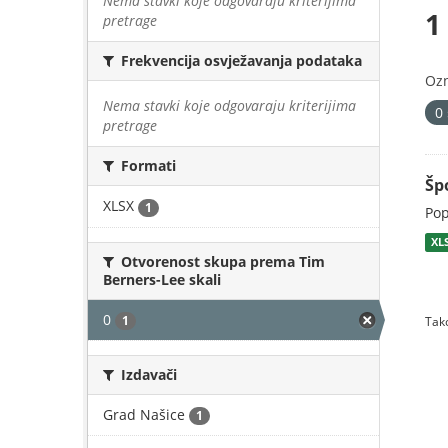
Nema stavki koje odgovaraju kriterijima
1
pretrage
Frekvencija osvježavanja podataka
Oz
Nema stavki koje odgovaraju kriterijima
0
pretrage
Formati
Šp
XLSX
1
Pop
XL
Otvorenost skupa prema Tim
Berners-Lee skali
0
1
Tako
Izdavači
Grad Našice
1