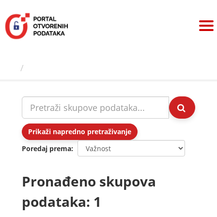
Preskoči
na
sadržaj
Skupovi podаtаkа
Prikaži napredno pretraživanje
Poredaj prema
Pronađeno skupova
podataka: 1