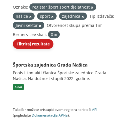
Oznake:
registar šport sport djelatnost
našice
sport
zajednica
Tip Izdavača:
Javni sektor
Otvorenost skupa prema Tim
Berners-Lee skali:
0
Filtriraj rezultate
Športska zajednica Grada Našica
Popis i kontakti članica Športske zajednice Grada
Našica. Na dužnost stupili 2022. godine.
XLSX
Također možete pristupiti ovom registru koristeći
API
(pogledajte
Dokumenаtаcijа API-jа
).