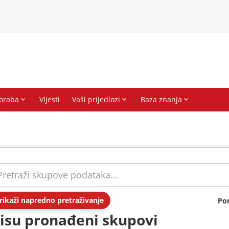
rikaži napredno pretraživanje
Po
isu pronađeni skupovi