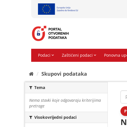
Preskoči
na
sadržaj
Skupovi podаtаkа
Tema
Nema stavki koje odgovaraju kriterijima
pretrage
P
Visokovrijedni podaci
N