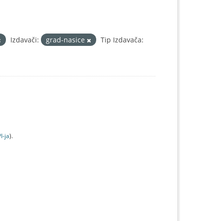
Izdavači:
grad-nasice
Tip Izdavača:
I-jа
).