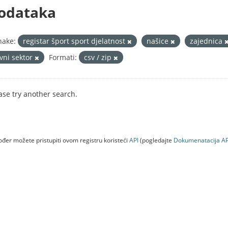
odataka
nake:
registar šport sport djelatnost
našice
zajednica
avni sektor
Formati:
csv / zip
ase try another search.
đer možete pristupiti ovom registru koristeći
API
(pogledajte
Dokumenаtаcijа AP