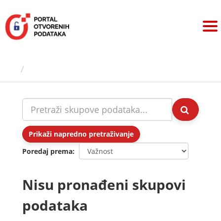
Preskoči
na
sadržaj
Skupovi podаtаkа
Prikaži napredno pretraživanje
Poredaj prema
Nisu pronađeni skupovi
podataka