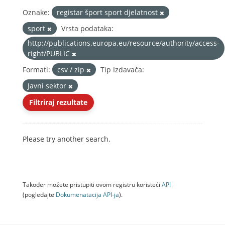
Oznake:
registar šport sport djelatnost
sport
Vrsta podataka:
http://publications.europa.eu/resource/authority/access-
right/PUBLIC
Formati:
csv / zip
Tip Izdavača:
Javni sektor
Filtriraj rezultate
Please try another search.
Također možete pristupiti ovom registru koristeći
API
(pogledajte
Dokumenаtаcijа API-jа
).