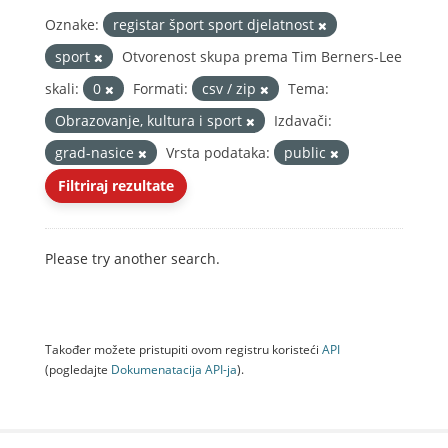
Oznake:
registar šport sport djelatnost
sport
Otvorenost skupa prema Tim Berners-Lee
skali:
0
Formati:
csv / zip
Tema:
Obrazovanje, kultura i sport
Izdavači:
grad-nasice
Vrsta podataka:
public
Filtriraj rezultate
Please try another search.
Također možete pristupiti ovom registru koristeći
API
(pogledajte
Dokumenаtаcijа API-jа
).