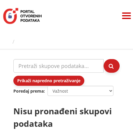
Preskoči
na
sadržaj
Skupovi podаtаkа
Prikaži napredno pretraživanje
Poredaj prema
Nisu pronađeni skupovi
podataka