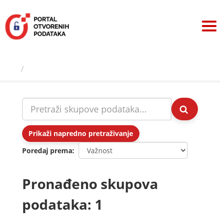
Preskoči
na
sadržaj
Skupovi podаtаkа
Prikaži napredno pretraživanje
Poredaj prema
Pronađeno skupova
podataka: 1