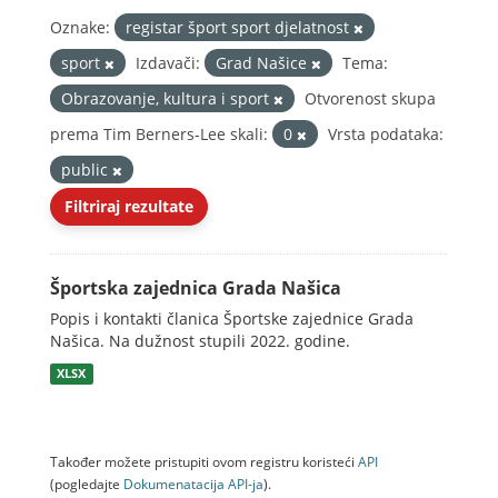
Oznake:
registar šport sport djelatnost
sport
Izdavači:
Grad Našice
Tema:
Obrazovanje, kultura i sport
Otvorenost skupa
prema Tim Berners-Lee skali:
0
Vrsta podataka:
public
Filtriraj rezultate
Športska zajednica Grada Našica
Popis i kontakti članica Športske zajednice Grada
Našica. Na dužnost stupili 2022. godine.
XLSX
Također možete pristupiti ovom registru koristeći
API
(pogledajte
Dokumenаtаcijа API-jа
).