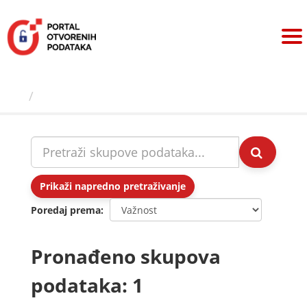
Preskoči
na
sadržaj
Skupovi podаtаkа
Prikaži napredno pretraživanje
Poredaj prema
Pronađeno skupova
podataka: 1