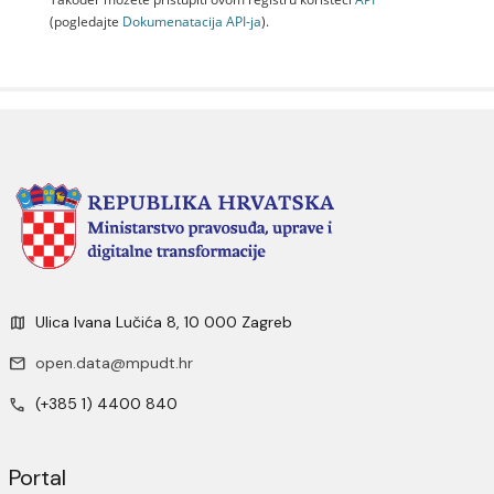
(pogledajte
Dokumenаtаcijа API-jа
).