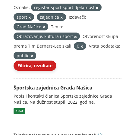
Oznake:
registar šport sport djelatnost
sport
zajednica
Izdavači:
Grad Našice
Tema:
Obrazovanje, kultura i sport
Otvorenost skupa
prema Tim Berners-Lee skali:
0
Vrsta podataka:
public
Filtriraj rezultate
Športska zajednica Grada Našica
Popis i kontakti članica Športske zajednice Grada
Našica. Na dužnost stupili 2022. godine.
XLSX
Također možete pristupiti ovom registru koristeći
API