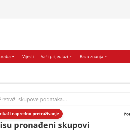
rikaži napredno pretraživanje
Po
isu pronađeni skupovi