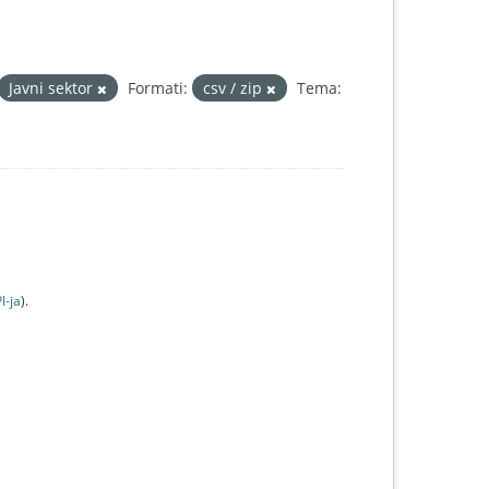
Javni sektor
Formati:
csv / zip
Tema:
I-jа
).