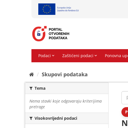
Preskoči
na
sadržaj
Skupovi podаtаkа
Tema
Nema stavki koje odgovaraju kriterijima
pretrage
P
Visokovrijedni podaci
N