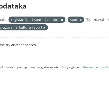
odataka
nake:
registar šport sport djelatnost
sport
Tip Izdavača:
brazovanje, kultura i sport
ase try another search.
đer možete pristupiti ovom registru koristeći
API
(pogledajte
Dokumenаtаcijа AP