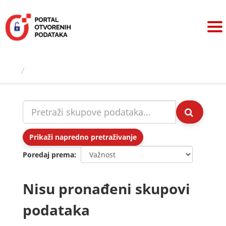
Preskoči
na
sadržaj
Skupovi podаtаkа
Prikaži napredno pretraživanje
Poredaj prema
Nisu pronađeni skupovi
podataka