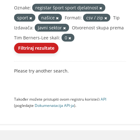
Oznake:
registar šport sport djelatnost
sport
našice
Formati:
csv / zip
Tip
Izdavača:
Javni sektor
Otvorenost skupa prema
Tim Berners-Lee skali:
0
Filtriraj rezultate
Please try another search.
Također možete pristupiti ovom registru koristeći
API
(pogledajte
Dokumenаtаcijа API-jа
).