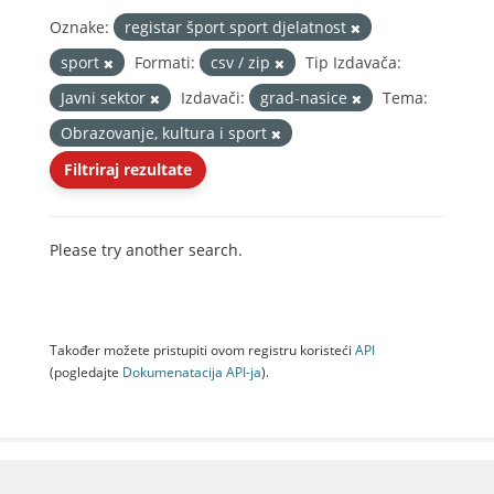
Oznake:
registar šport sport djelatnost
sport
Formati:
csv / zip
Tip Izdavača:
Javni sektor
Izdavači:
grad-nasice
Tema:
Obrazovanje, kultura i sport
Filtriraj rezultate
Please try another search.
Također možete pristupiti ovom registru koristeći
API
(pogledajte
Dokumenаtаcijа API-jа
).