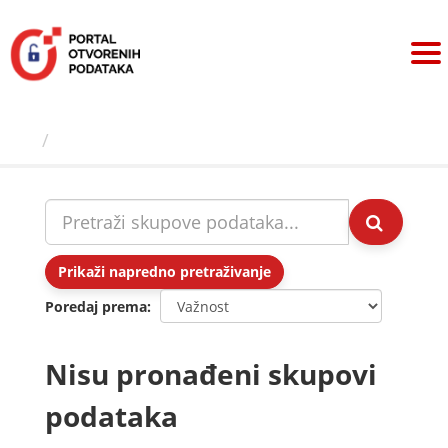
Preskoči
na
sadržaj
Skupovi podаtаkа
Prikaži napredno pretraživanje
Poredaj prema
Nisu pronađeni skupovi
podataka