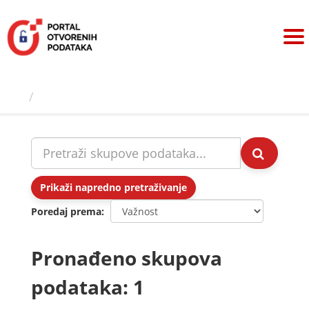
Preskoči
na
sadržaj
Skupovi podаtаkа
Prikaži napredno pretraživanje
Poredaj prema
Pronađeno skupova
podataka: 1