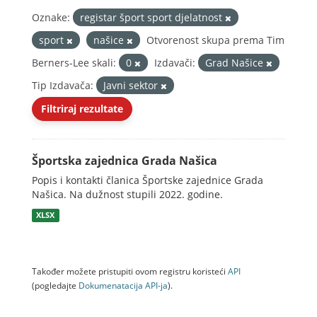
Oznake:
registar šport sport djelatnost
sport
našice
Otvorenost skupa prema Tim
Berners-Lee skali:
0
Izdavači:
Grad Našice
Tip Izdavača:
Javni sektor
Filtriraj rezultate
Športska zajednica Grada Našica
Popis i kontakti članica Športske zajednice Grada
Našica. Na dužnost stupili 2022. godine.
XLSX
Također možete pristupiti ovom registru koristeći
API
(pogledajte
Dokumenаtаcijа API-jа
).