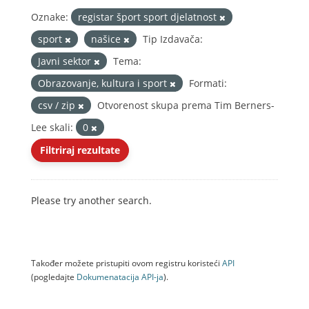
Oznake:
registar šport sport djelatnost
sport
našice
Tip Izdavača:
Javni sektor
Tema:
Obrazovanje, kultura i sport
Formati:
csv / zip
Otvorenost skupa prema Tim Berners-
Lee skali:
0
Filtriraj rezultate
Please try another search.
Također možete pristupiti ovom registru koristeći
API
(pogledajte
Dokumenаtаcijа API-jа
).