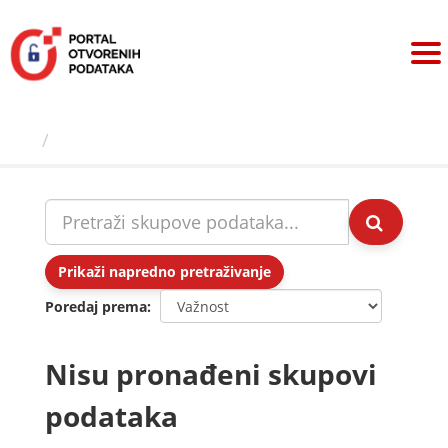
Preskoči
na
sadržaj
Skupovi podаtаkа
Prikaži napredno pretraživanje
Poredaj prema
Nisu pronađeni skupovi
podataka