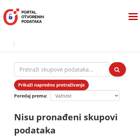
Preskoči
na
sadržaj
Skupovi podаtаkа
Prikaži napredno pretraživanje
Poredaj prema
Nisu pronađeni skupovi
podataka