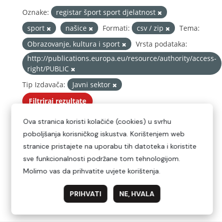
Oznake:
registar šport sport djelatnost
sport
našice
Formati:
csv / zip
Tema:
Obrazovanje, kultura i sport
Vrsta podataka:
http://publications.europa.eu/resource/authority/access-
right/PUBLIC
Tip Izdavača:
Javni sektor
Filtriraj rezultate
Please try another search.
Također možete pristupiti ovom registru koristeći
API
(pogledajte
Dokumenаtаcijа API-jа
).