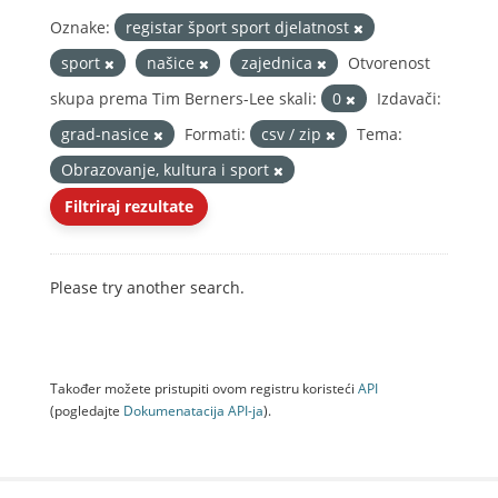
Oznake:
registar šport sport djelatnost
sport
našice
zajednica
Otvorenost
skupa prema Tim Berners-Lee skali:
0
Izdavači:
grad-nasice
Formati:
csv / zip
Tema:
Obrazovanje, kultura i sport
Filtriraj rezultate
Please try another search.
Također možete pristupiti ovom registru koristeći
API
(pogledajte
Dokumenаtаcijа API-jа
).