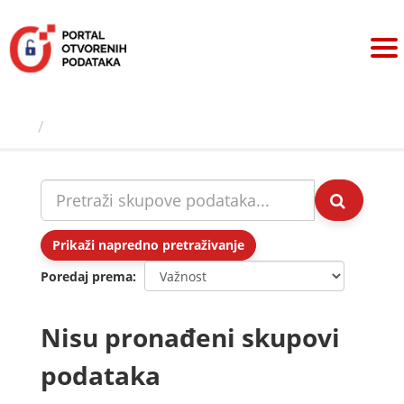
Preskoči
na
sadržaj
Skupovi podаtаkа
Prikaži napredno pretraživanje
Poredaj prema
Nisu pronađeni skupovi
podataka