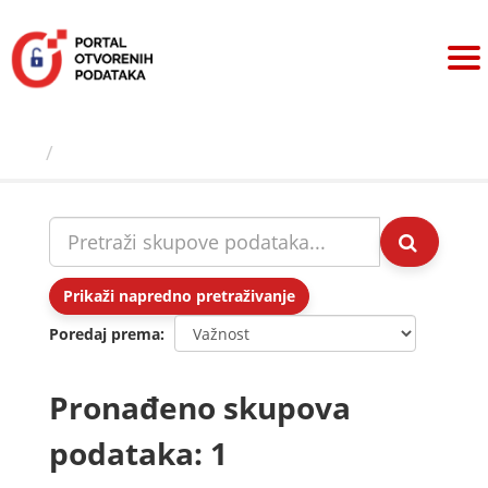
Preskoči
na
sadržaj
Skupovi podаtаkа
Prikaži napredno pretraživanje
Poredaj prema
Pronađeno skupova
podataka: 1