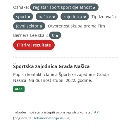
Oznake:
registar šport sport djelatnost
sport
našice
zajednica
Tip Izdavača:
Javni sektor
Otvorenost skupa prema Tim
Berners-Lee skali:
0
Filtriraj rezultate
Športska zajednica Grada Našica
Popis i kontakti članica Športske zajednice Grada
Našica. Na dužnost stupili 2022. godine.
XLSX
Također možete pristupiti ovom registru koristeći
API
(pogledajte
Dokumenаtаcijа API-jа
).