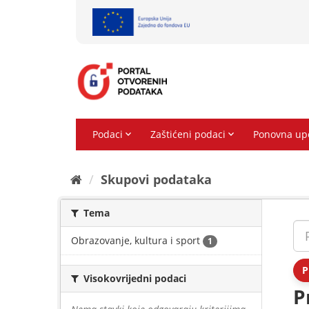
Preskoči
na
sadržaj
Skupovi podаtаkа
Tema
Obrazovanje, kultura i sport
1
P
Visokovrijedni podaci
P