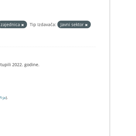
zajednica
Tip Izdavača:
Javni sektor
tupili 2022. godine.
I-jа
).