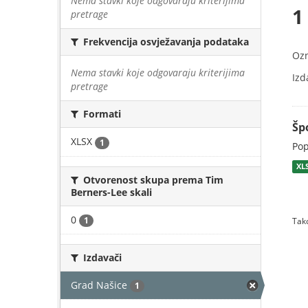
Nema stavki koje odgovaraju kriterijima
1
pretrage
Frekvencija osvježavanja podataka
Oz
Nema stavki koje odgovaraju kriterijima
Izd
pretrage
Formati
Šp
XLSX
1
Pop
XL
Otvorenost skupa prema Tim
Berners-Lee skali
0
1
Tako
Izdavači
Grad Našice
1