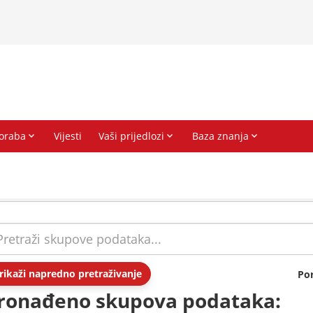
rikaži napredno pretraživanje
Po
ronađeno skupova podataka: