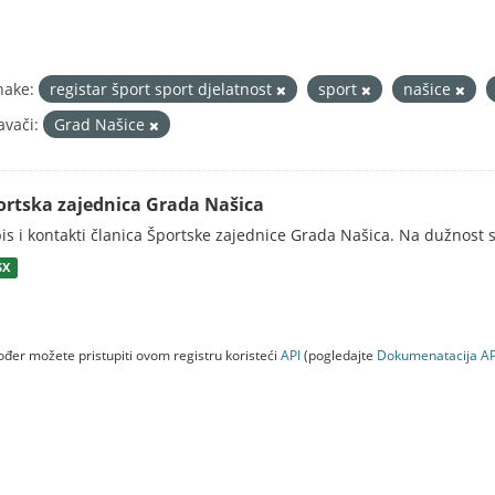
nake:
registar šport sport djelatnost
sport
našice
avači:
Grad Našice
ortska zajednica Grada Našica
is i kontakti članica Športske zajednice Grada Našica. Na dužnost s
SX
đer možete pristupiti ovom registru koristeći
API
(pogledajte
Dokumenаtаcijа AP