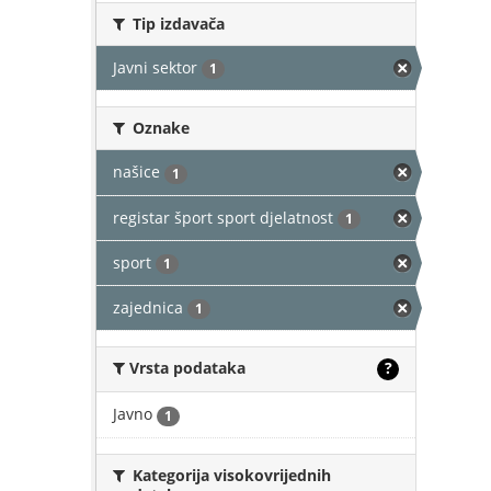
Tip izdavača
Javni sektor
1
Oznake
našice
1
registar šport sport djelatnost
1
sport
1
zajednica
1
Vrsta podataka
?
Javno
1
Kategorija visokovrijednih