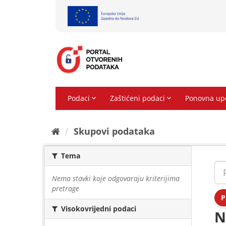
Preskoči
na
sadržaj
Skupovi podаtаkа
Tema
Nema stavki koje odgovaraju kriterijima
pretrage
P
Visokovrijedni podaci
N