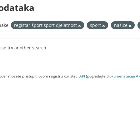
odataka
nake:
registar šport sport djelatnost
sport
našice
ase try another search.
đer možete pristupiti ovom registru koristeći
API
(pogledajte
Dokumenаtаcijа AP