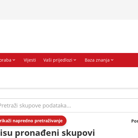
rikaži napredno pretraživanje
Po
isu pronađeni skupovi