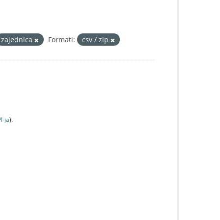
zajednica
Formati:
csv / zip
I-jа
).