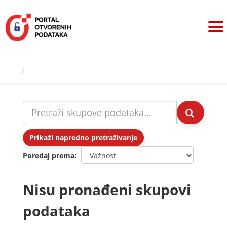
Preskoči
na
sadržaj
Skupovi podаtаkа
Prikaži napredno pretraživanje
Poredaj prema
Nisu pronađeni skupovi
podataka