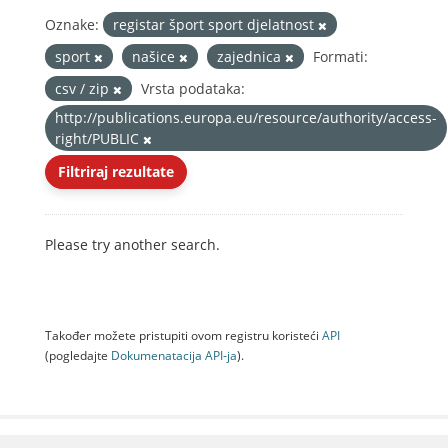
Oznake:
registar šport sport djelatnost
sport
našice
zajednica
Formati:
csv / zip
Vrsta podataka:
http://publications.europa.eu/resource/authority/access-
right/PUBLIC
Filtriraj rezultate
Please try another search.
Također možete pristupiti ovom registru koristeći
API
(pogledajte
Dokumenаtаcijа API-jа
).