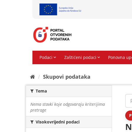
Preskoči
na
sadržaj
Skupovi podаtаkа
Tema
Nema stavki koje odgovaraju kriterijima
pretrage
P
Visokovrijedni podaci
N