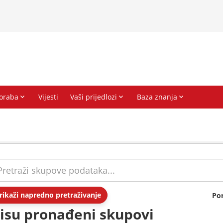
rikaži napredno pretraživanje
Po
isu pronađeni skupovi