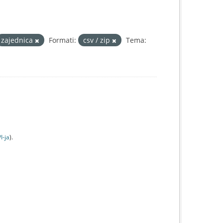
zajednica
Formati:
csv / zip
Tema:
I-jа
).