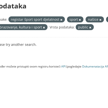
odataka
nake:
registar šport sport djelatnost
sport
našice
brazovanje, kultura i sport
Vrsta podataka:
public
ase try another search.
đer možete pristupiti ovom registru koristeći
API
(pogledajte
Dokumenаtаcijа AP