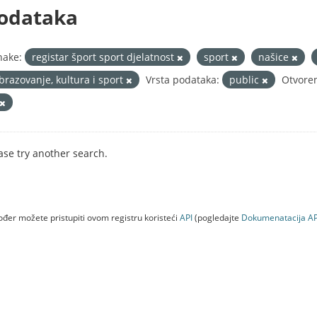
odataka
nake:
registar šport sport djelatnost
sport
našice
brazovanje, kultura i sport
Vrsta podataka:
public
Otvoren
ase try another search.
đer možete pristupiti ovom registru koristeći
API
(pogledajte
Dokumenаtаcijа AP