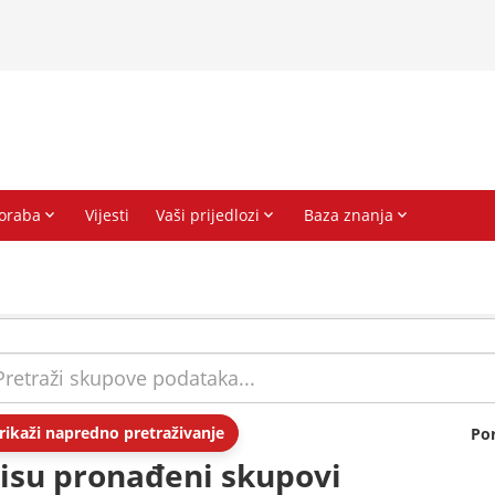
rikaži napredno pretraživanje
Po
isu pronađeni skupovi