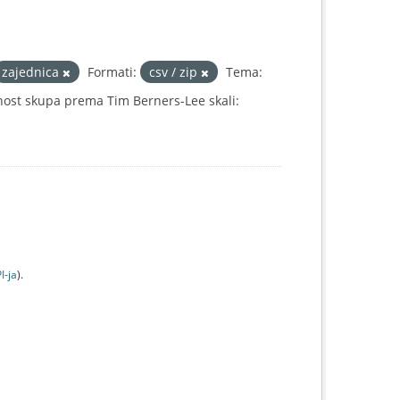
zajednica
Formati:
csv / zip
Tema:
ost skupa prema Tim Berners-Lee skali:
I-jа
).