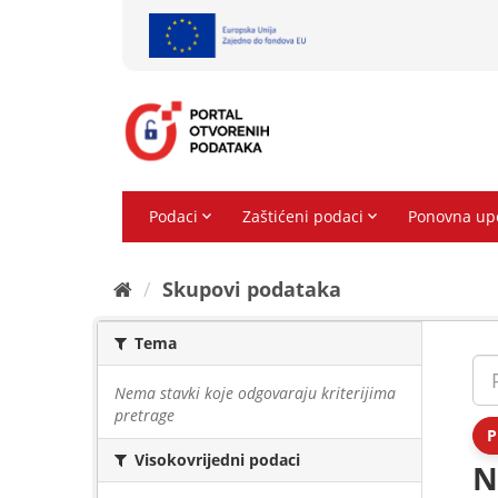
Preskoči
na
sadržaj
Skupovi podаtаkа
Tema
Nema stavki koje odgovaraju kriterijima
pretrage
P
Visokovrijedni podaci
N