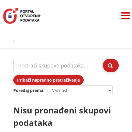
Preskoči
na
sadržaj
Skupovi podаtаkа
Prikaži napredno pretraživanje
Poredaj prema
Nisu pronađeni skupovi
podataka