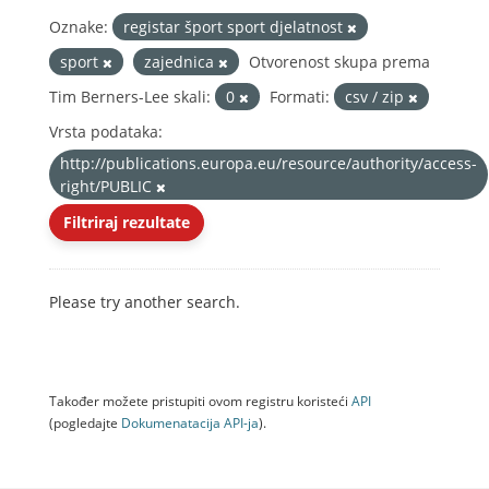
Oznake:
registar šport sport djelatnost
sport
zajednica
Otvorenost skupa prema
Tim Berners-Lee skali:
0
Formati:
csv / zip
Vrsta podataka:
http://publications.europa.eu/resource/authority/access-
right/PUBLIC
Filtriraj rezultate
Please try another search.
Također možete pristupiti ovom registru koristeći
API
(pogledajte
Dokumenаtаcijа API-jа
).