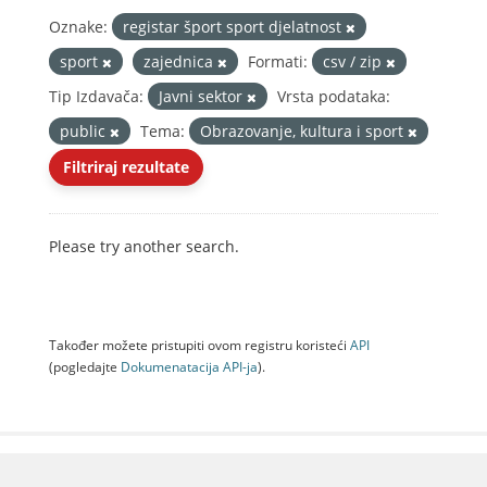
Oznake:
registar šport sport djelatnost
sport
zajednica
Formati:
csv / zip
Tip Izdavača:
Javni sektor
Vrsta podataka:
public
Tema:
Obrazovanje, kultura i sport
Filtriraj rezultate
Please try another search.
Također možete pristupiti ovom registru koristeći
API
(pogledajte
Dokumenаtаcijа API-jа
).