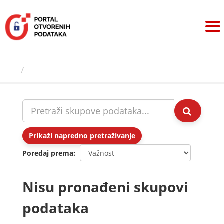
Preskoči
na
sadržaj
Skupovi podаtаkа
Prikaži napredno pretraživanje
Poredaj prema
Nisu pronađeni skupovi
podataka