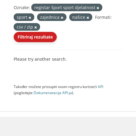
Oznake:
registar šport sport djelatnost
sport
zajednica
našice
Formati:
csv / zip
Filtriraj rezultate
Please try another search.
Također možete pristupiti ovom registru koristeći
API
(pogledajte
Dokumenаtаcijа API-jа
).