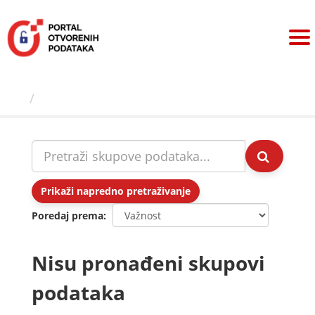
Preskoči
na
sadržaj
Skupovi podаtаkа
Prikaži napredno pretraživanje
Poredaj prema
Nisu pronađeni skupovi
podataka