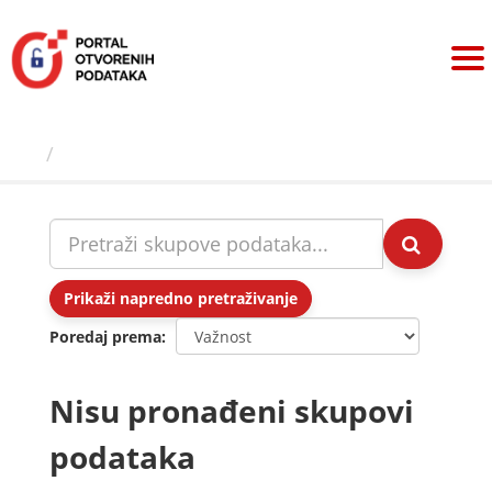
Preskoči
na
sadržaj
Skupovi podаtаkа
Prikaži napredno pretraživanje
Poredaj prema
Nisu pronađeni skupovi
podataka