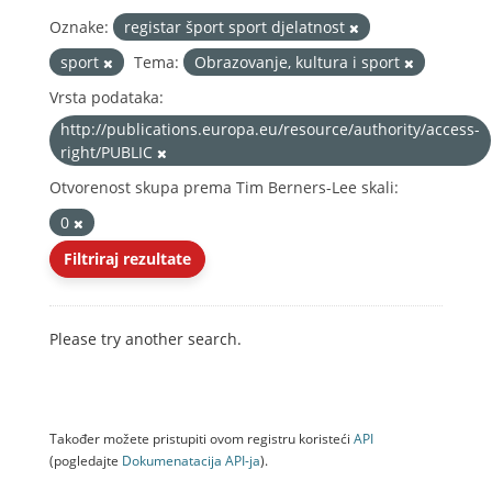
Oznake:
registar šport sport djelatnost
sport
Tema:
Obrazovanje, kultura i sport
Vrsta podataka:
http://publications.europa.eu/resource/authority/access-
right/PUBLIC
Otvorenost skupa prema Tim Berners-Lee skali:
0
Filtriraj rezultate
Please try another search.
Također možete pristupiti ovom registru koristeći
API
(pogledajte
Dokumenаtаcijа API-jа
).