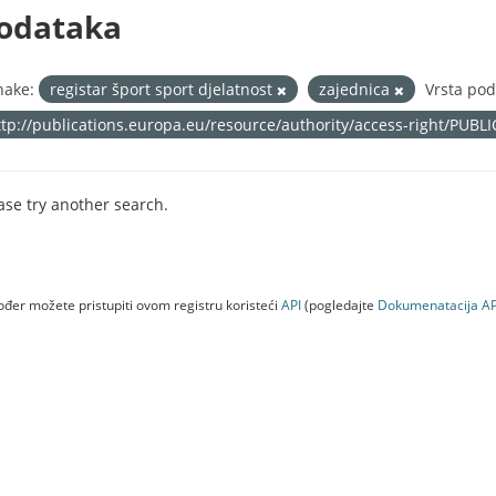
odataka
nake:
registar šport sport djelatnost
zajednica
Vrsta pod
ttp://publications.europa.eu/resource/authority/access-right/PUBL
ase try another search.
đer možete pristupiti ovom registru koristeći
API
(pogledajte
Dokumenаtаcijа AP