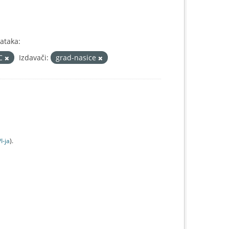
ataka:
IC
Izdavači:
grad-nasice
I-jа
).