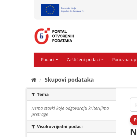
Preskoči
na
sadržaj
Skupovi podаtаkа
Tema
Nema stavki koje odgovaraju kriterijima
pretrage
P
Visokovrijedni podaci
N