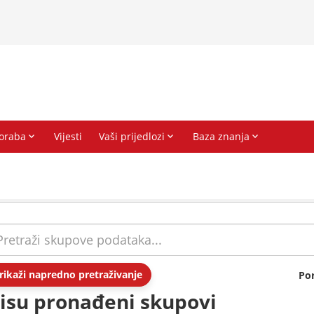
rikaži napredno pretraživanje
Po
isu pronađeni skupovi