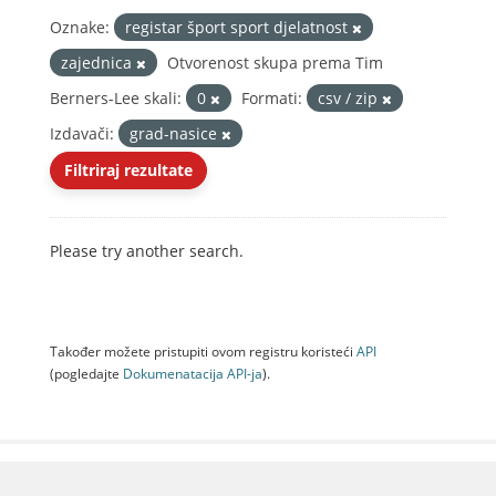
Oznake:
registar šport sport djelatnost
zajednica
Otvorenost skupa prema Tim
Berners-Lee skali:
0
Formati:
csv / zip
Izdavači:
grad-nasice
Filtriraj rezultate
Please try another search.
Također možete pristupiti ovom registru koristeći
API
(pogledajte
Dokumenаtаcijа API-jа
).