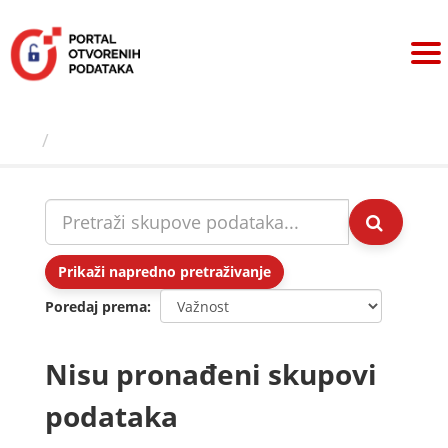
Preskoči
na
sadržaj
Skupovi podаtаkа
Prikaži napredno pretraživanje
Poredaj prema
Nisu pronađeni skupovi
podataka