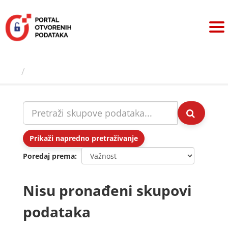
Preskoči
na
sadržaj
Skupovi podаtаkа
Prikaži napredno pretraživanje
Poredaj prema
Nisu pronađeni skupovi
podataka