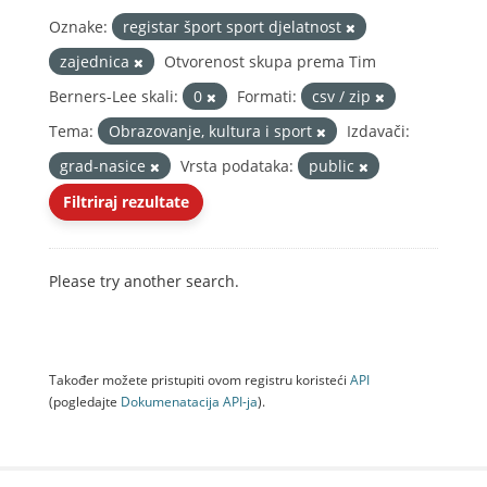
Oznake:
registar šport sport djelatnost
zajednica
Otvorenost skupa prema Tim
Berners-Lee skali:
0
Formati:
csv / zip
Tema:
Obrazovanje, kultura i sport
Izdavači:
grad-nasice
Vrsta podataka:
public
Filtriraj rezultate
Please try another search.
Također možete pristupiti ovom registru koristeći
API
(pogledajte
Dokumenаtаcijа API-jа
).