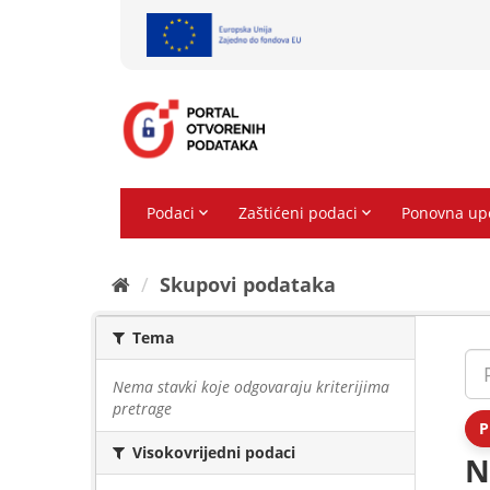
Preskoči
na
sadržaj
Skupovi podаtаkа
Tema
Nema stavki koje odgovaraju kriterijima
pretrage
P
Visokovrijedni podaci
N