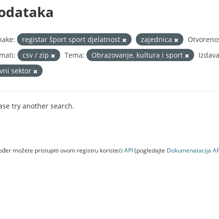
odataka
nake:
registar šport sport djelatnost
zajednica
Otvorenos
mati:
csv / zip
Tema:
Obrazovanje, kultura i sport
Izdava
avni sektor
ase try another search.
đer možete pristupiti ovom registru koristeći
API
(pogledajte
Dokumenаtаcijа AP