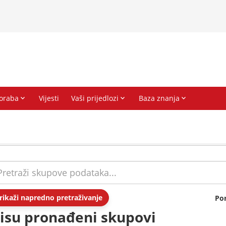
rikaži napredno pretraživanje
Po
isu pronađeni skupovi