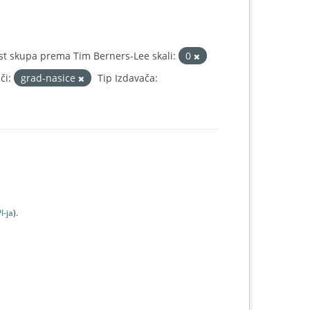
t skupa prema Tim Berners-Lee skali:
0
či:
grad-nasice
Tip Izdavača:
I-jа
).