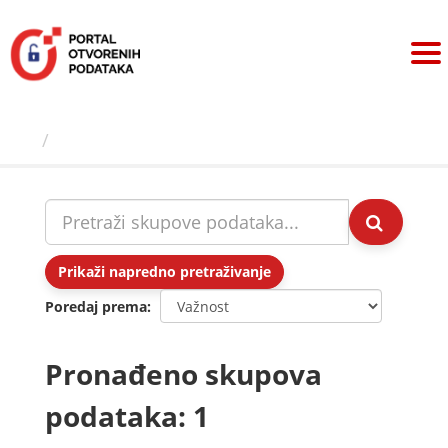
Preskoči
na
sadržaj
Skupovi podаtаkа
Prikaži napredno pretraživanje
Poredaj prema
Pronađeno skupova
podataka: 1