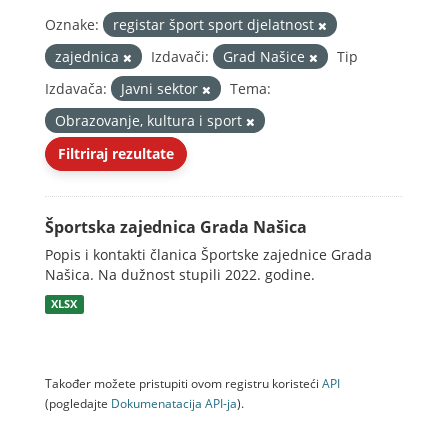
Oznake:
registar šport sport djelatnost
zajednica
Izdavači:
Grad Našice
Tip
Izdavača:
Javni sektor
Tema:
Obrazovanje, kultura i sport
Filtriraj rezultate
Športska zajednica Grada Našica
Popis i kontakti članica Športske zajednice Grada
Našica. Na dužnost stupili 2022. godine.
XLSX
Također možete pristupiti ovom registru koristeći
API
(pogledajte
Dokumenаtаcijа API-jа
).