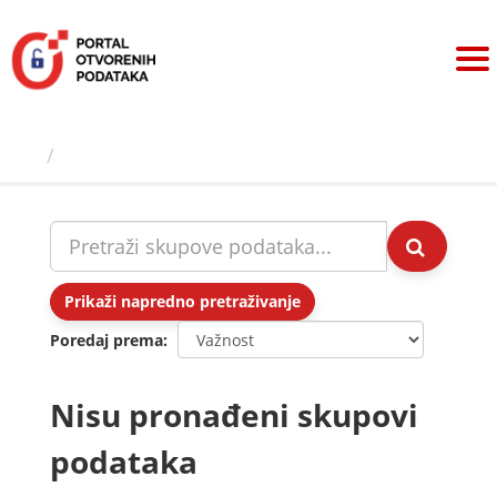
Preskoči
na
sadržaj
Skupovi podаtаkа
Prikaži napredno pretraživanje
Poredaj prema
Nisu pronađeni skupovi
podataka