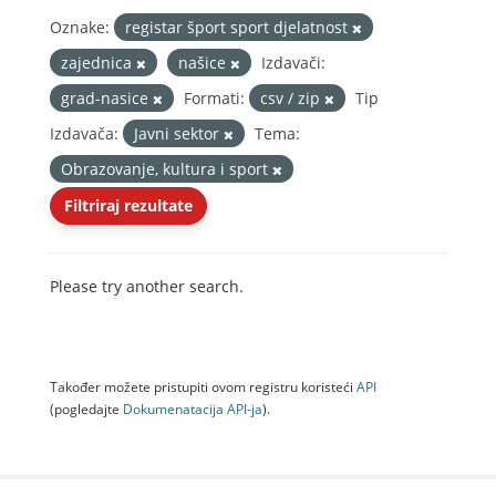
Oznake:
registar šport sport djelatnost
zajednica
našice
Izdavači:
grad-nasice
Formati:
csv / zip
Tip
Izdavača:
Javni sektor
Tema:
Obrazovanje, kultura i sport
Filtriraj rezultate
Please try another search.
Također možete pristupiti ovom registru koristeći
API
(pogledajte
Dokumenаtаcijа API-jа
).