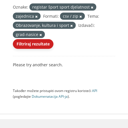
Oznake:
registar šport sport djelatnost
zajednica
Formati:
csv / zip
Tema:
Obrazovanje, kultura i sport
Izdavači:
grad-nasice
Filtriraj rezultate
Please try another search.
Također možete pristupiti ovom registru koristeći
API
(pogledajte
Dokumenаtаcijа API-jа
).