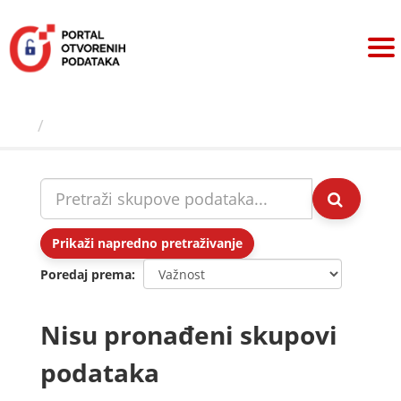
Preskoči
na
sadržaj
Skupovi podаtаkа
Prikaži napredno pretraživanje
Poredaj prema
Nisu pronađeni skupovi
podataka