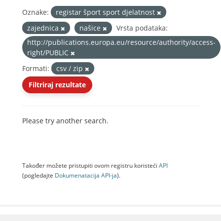
Oznake:
registar šport sport djelatnost
zajednica
našice
Vrsta podataka:
http://publications.europa.eu/resource/authority/access-
right/PUBLIC
Formati:
csv / zip
Filtriraj rezultate
Please try another search.
Također možete pristupiti ovom registru koristeći
API
(pogledajte
Dokumenаtаcijа API-jа
).