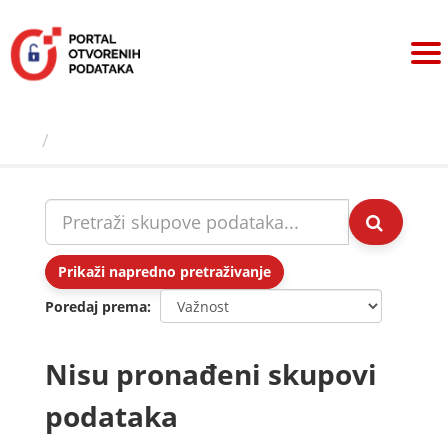
Preskoči
na
sadržaj
Skupovi podаtаkа
Prikaži napredno pretraživanje
Poredaj prema
Nisu pronađeni skupovi
podataka