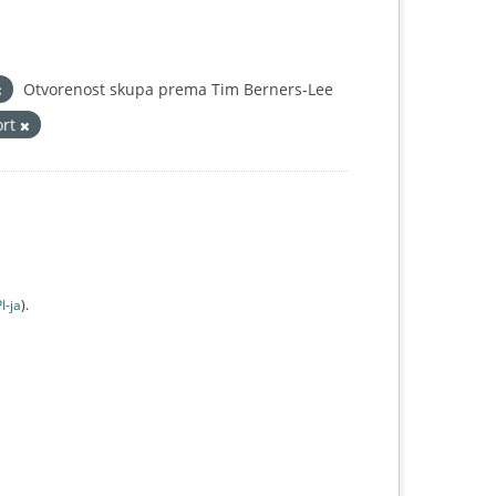
Otvorenost skupa prema Tim Berners-Lee
ort
I-jа
).