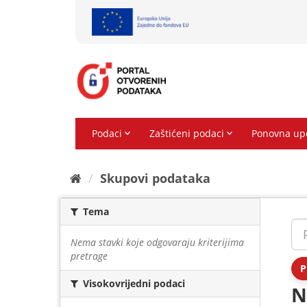
Preskoči
na
sadržaj
Skupovi podаtаkа
Tema
Nema stavki koje odgovaraju kriterijima
pretrage
P
Visokovrijedni podaci
N