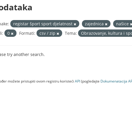
odataka
nake:
registar šport sport djelatnost
zajednica
našice
i:
0
Formati:
csv / zip
Tema:
Obrazovanje, kultura i sp
ase try another search.
đer možete pristupiti ovom registru koristeći
API
(pogledajte
Dokumenаtаcijа AP