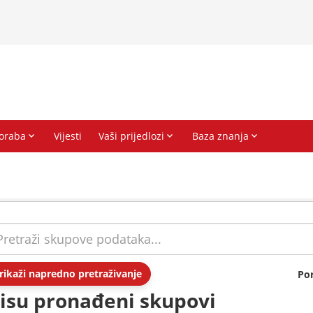
rikaži napredno pretraživanje
Po
isu pronađeni skupovi