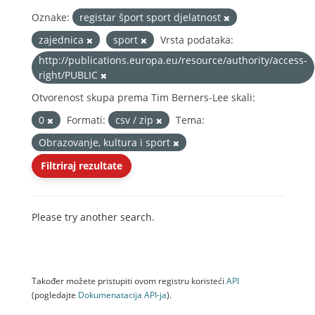
Oznake:
registar šport sport djelatnost
zajednica
sport
Vrsta podataka:
http://publications.europa.eu/resource/authority/access-
right/PUBLIC
Otvorenost skupa prema Tim Berners-Lee skali:
0
Formati:
csv / zip
Tema:
Obrazovanje, kultura i sport
Filtriraj rezultate
Please try another search.
Također možete pristupiti ovom registru koristeći
API
(pogledajte
Dokumenаtаcijа API-jа
).