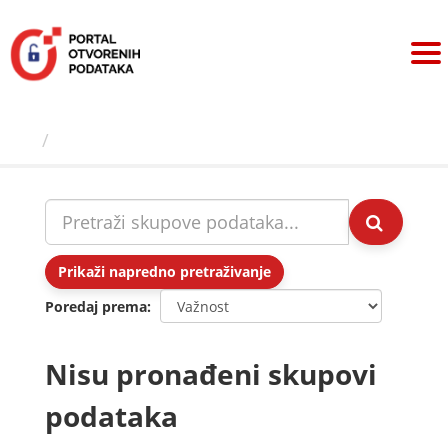
Preskoči
na
sadržaj
Skupovi podаtаkа
Prikaži napredno pretraživanje
Poredaj prema
Nisu pronađeni skupovi
podataka