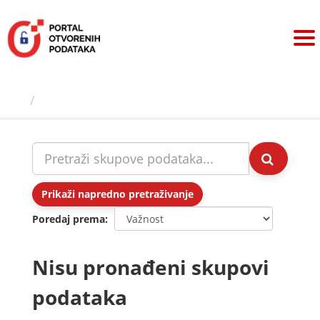
Preskoči
na
sadržaj
Skupovi podаtаkа
Prikaži napredno pretraživanje
Poredaj prema
Nisu pronađeni skupovi
podataka