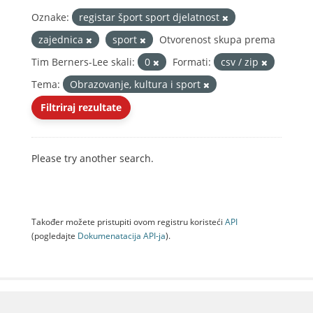
Oznake:
registar šport sport djelatnost
zajednica
sport
Otvorenost skupa prema
Tim Berners-Lee skali:
0
Formati:
csv / zip
Tema:
Obrazovanje, kultura i sport
Filtriraj rezultate
Please try another search.
Također možete pristupiti ovom registru koristeći
API
(pogledajte
Dokumenаtаcijа API-jа
).