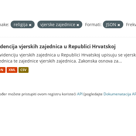
nake:
religija
vjerske zajednice
Formati:
JSON
Frek
idencija vjerskih zajednica u Republici Hrvatskoj
videnciju vjerskih zajednica u Republici Hrvatskoj upisuju se vjerske
ednica te zajednice vjerskih zajednica. Zakonska osnova za...
ON
XML
CSV
đer možete pristupiti ovom registru koristeći
API
(pogledajte
Dokumenаtаcijа AP