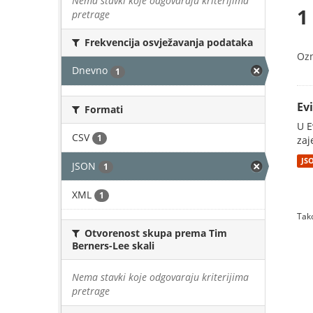
Nema stavki koje odgovaraju kriterijima
1
pretrage
Frekvencija osvježavanja podataka
Oz
Dnevno
1
Ev
Formati
U E
CSV
1
zaj
JS
JSON
1
XML
1
Tako
Otvorenost skupa prema Tim
Berners-Lee skali
Nema stavki koje odgovaraju kriterijima
pretrage