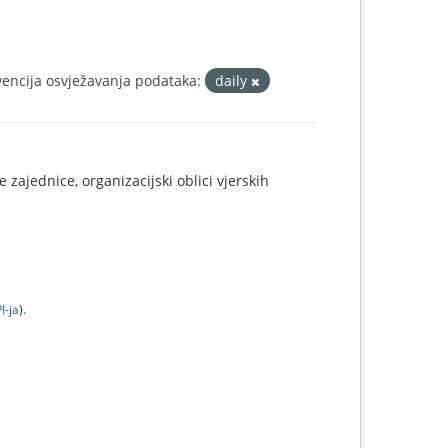
vencija osvježavanja podataka:
daily
 zajednice, organizacijski oblici vjerskih
I-jа
).