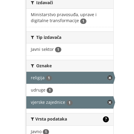
Izdavači
Ministarstvo pravosuđa, uprave i
digitalne transformacije
1
Tip izdavača
Javni sektor
1
Oznake
religija
1
udruge
1
vjerske zajednice
1
Vrsta podataka
?
Javno
1