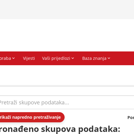
rikaži napredno pretraživanje
Po
ronađeno skupova podataka: