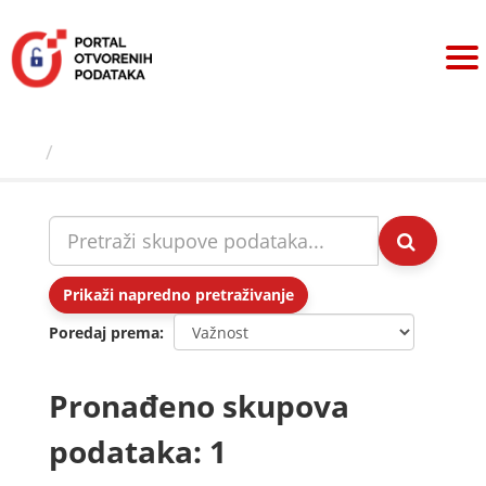
Preskoči
na
sadržaj
Skupovi podаtаkа
Prikaži napredno pretraživanje
Poredaj prema
Pronađeno skupova
podataka: 1