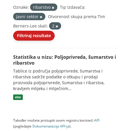
Oznake:
ribarstvo
Tip Izdavača:
Javni sektor
Otvorenost skupa prema Tim
Berners-Lee skali:
2
Filtriraj rezultate
Statistika u nizu: Poljoprivreda, šumarstvo i
ribarstvo
Tablice iz područja poljoprivrede, šumarstva i
ribarstva sadrže podatke o otkupu i prodaji
proizvoda poljoprivrede, šumarstva i ribarstva,
kravljem mlijeku i mliječnim...
xlsx
Također možete pristupiti ovom registru koristeći
API
(pogledajte
Dokumenаtаcijа API-jа
).