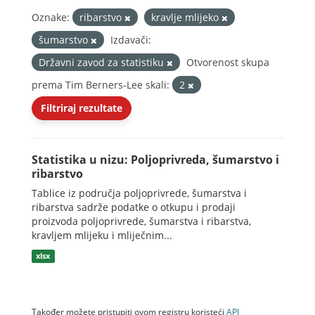
Oznake:
ribarstvo
kravlje mlijeko
šumarstvo
Izdavači:
Državni zavod za statistiku
Otvorenost skupa
prema Tim Berners-Lee skali:
2
Filtriraj rezultate
Statistika u nizu: Poljoprivreda, šumarstvo i
ribarstvo
Tablice iz područja poljoprivrede, šumarstva i
ribarstva sadrže podatke o otkupu i prodaji
proizvoda poljoprivrede, šumarstva i ribarstva,
kravljem mlijeku i mliječnim...
xlsx
Također možete pristupiti ovom registru koristeći
API