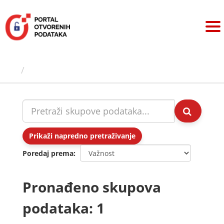
Preskoči
na
sadržaj
Skupovi podаtаkа
Prikaži napredno pretraživanje
Poredaj prema
Pronađeno skupova
podataka: 1