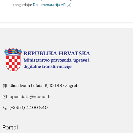
(pogledajte
Dokumenаtаcijа API-jа
).