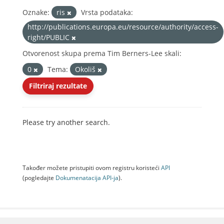
Oznake:
ris
Vrsta podataka:
http://publications.europa.eu/resource/authority/access-
right/PUBLIC
Otvorenost skupa prema Tim Berners-Lee skali:
0
Tema:
Okoliš
Filtriraj rezultate
Please try another search.
Također možete pristupiti ovom registru koristeći
API
(pogledajte
Dokumenаtаcijа API-jа
).