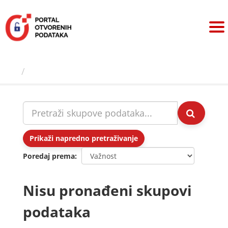
Preskoči
na
sadržaj
Skupovi podаtаkа
Prikaži napredno pretraživanje
Poredaj prema
Nisu pronađeni skupovi
podataka