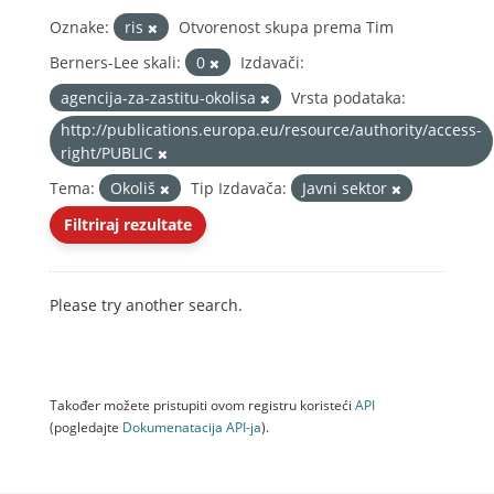
Oznake:
ris
Otvorenost skupa prema Tim
Berners-Lee skali:
0
Izdavači:
agencija-za-zastitu-okolisa
Vrsta podataka:
http://publications.europa.eu/resource/authority/access-
right/PUBLIC
Tema:
Okoliš
Tip Izdavača:
Javni sektor
Filtriraj rezultate
Please try another search.
Također možete pristupiti ovom registru koristeći
API
(pogledajte
Dokumenаtаcijа API-jа
).