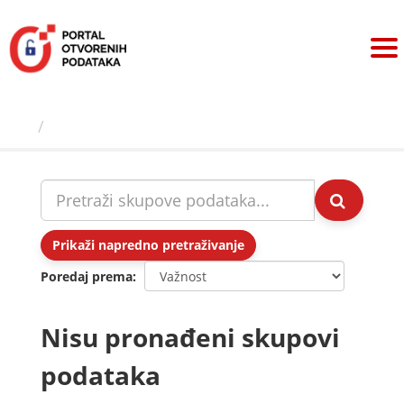
Preskoči
na
sadržaj
Skupovi podаtаkа
Prikaži napredno pretraživanje
Poredaj prema
Nisu pronađeni skupovi
podataka