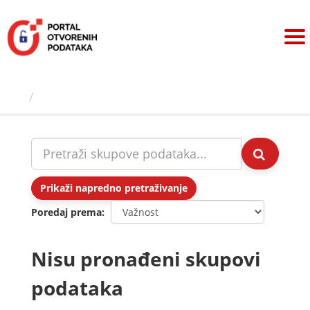
Preskoči
na
sadržaj
Skupovi podаtаkа
Prikaži napredno pretraživanje
Poredaj prema
Nisu pronađeni skupovi
podataka