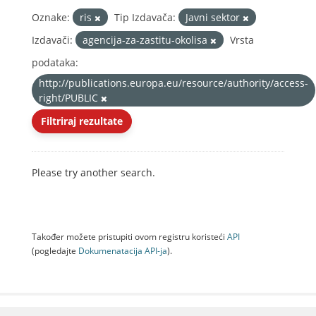
Oznake:
ris
Tip Izdavača:
Javni sektor
Izdavači:
agencija-za-zastitu-okolisa
Vrsta
podataka:
http://publications.europa.eu/resource/authority/access-
right/PUBLIC
Filtriraj rezultate
Please try another search.
Također možete pristupiti ovom registru koristeći
API
(pogledajte
Dokumenаtаcijа API-jа
).