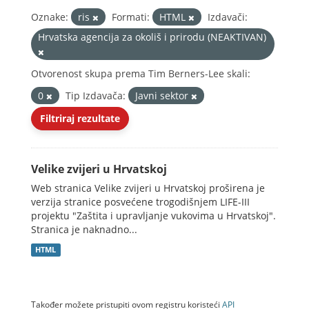
Oznake:
ris
Formati:
HTML
Izdavači:
Hrvatska agencija za okoliš i prirodu (NEAKTIVAN)
Otvorenost skupa prema Tim Berners-Lee skali:
0
Tip Izdavača:
Javni sektor
Filtriraj rezultate
Velike zvijeri u Hrvatskoj
Web stranica Velike zvijeri u Hrvatskoj proširena je
verzija stranice posvećene trogodišnjem LIFE-III
projektu "Zaštita i upravljanje vukovima u Hrvatskoj".
Stranica je naknadno...
HTML
Također možete pristupiti ovom registru koristeći
API