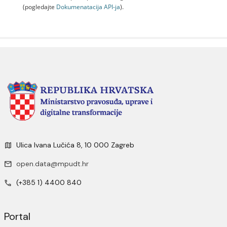
(pogledajte
Dokumenаtаcijа API-jа
).