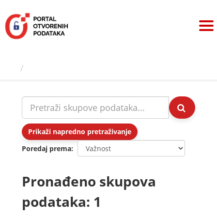
Preskoči
na
sadržaj
Skupovi podаtаkа
Prikaži napredno pretraživanje
Poredaj prema
Pronađeno skupova
podataka: 1