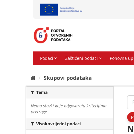
Preskoči
na
sadržaj
Skupovi podаtаkа
Tema
Nema stavki koje odgovaraju kriterijima
pretrage
P
Visokovrijedni podaci
N