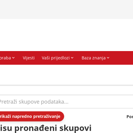
rikaži napredno pretraživanje
Po
isu pronađeni skupovi