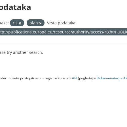
odataka
nake:
ris
plan
Vrsta podataka:
ttp://publications.europa.eu/resource/authority/access-right/PUBL
ase try another search.
đer možete pristupiti ovom registru koristeći
API
(pogledajte
Dokumenаtаcijа AP