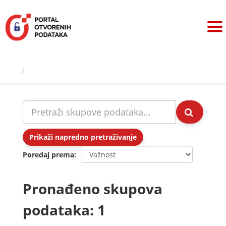
Preskoči
na
sadržaj
Skupovi podаtаkа
Prikaži napredno pretraživanje
Poredaj prema
Pronađeno skupova
podataka: 1