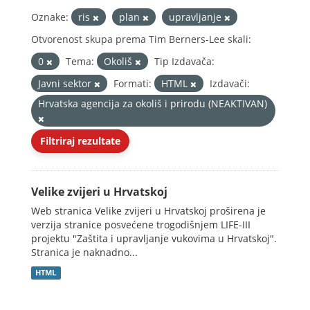
Oznake:
ris
plan
upravljanje
Otvorenost skupa prema Tim Berners-Lee skali:
0
Tema:
Okoliš
Tip Izdavača:
Javni sektor
Formati:
HTML
Izdavači:
Hrvatska agencija za okoliš i prirodu (NEAKTIVAN)
Filtriraj rezultate
Velike zvijeri u Hrvatskoj
Web stranica Velike zvijeri u Hrvatskoj proširena je
verzija stranice posvećene trogodišnjem LIFE-III
projektu "Zaštita i upravljanje vukovima u Hrvatskoj".
Stranica je naknadno...
HTML