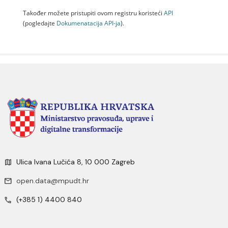
Također možete pristupiti ovom registru koristeći
API
(pogledajte
Dokumenаtаcijа API-jа
).