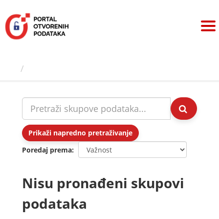
Preskoči
na
sadržaj
Skupovi podаtаkа
Prikaži napredno pretraživanje
Poredaj prema
Nisu pronađeni skupovi
podataka