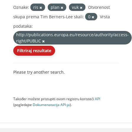
Oznake:
ris
plan
vuk
Otvorenost
skupa prema Tim Berners-Lee skali:
0
Vrsta
podataka:
http://publications.europa.eu/resource/authority/access-
right/PUBLIC
Filtriraj rezultate
Please try another search.
Također možete pristupiti ovom registru koristeći
API
(pogledajte
Dokumenаtаcijа API-jа
).