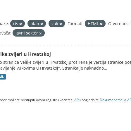
nake:
ris
plan
vuk
Formati:
HTML
Otvorenost 
avača:
Javni sektor
ike zvijeri u Hrvatskoj
 stranica Velike zvijeri u Hrvatskoj proširena je verzija stranice po
avljanje vukovima u Hrvatskoj". Stranica je naknadno...
ML
đer možete pristupiti ovom registru koristeći
API
(pogledajte
Dokumenаtаcijа AP