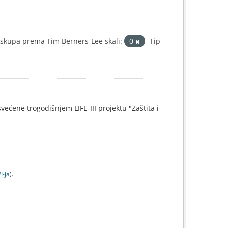
skupa prema Tim Berners-Lee skali:
0
Tip
svećene trogodišnjem LIFE-III projektu "Zaštita i
I-jа
).