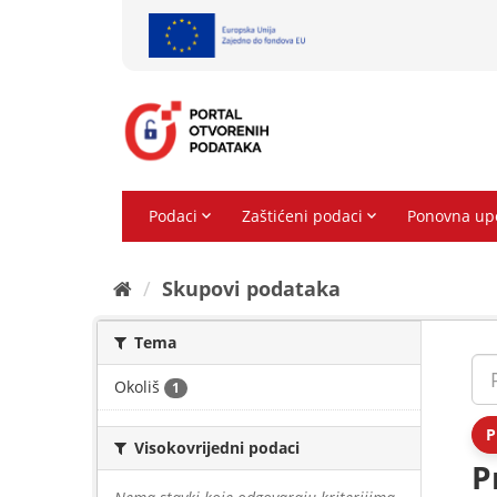
Preskoči
na
sadržaj
Skupovi podаtаkа
Tema
Okoliš
1
P
Visokovrijedni podaci
P