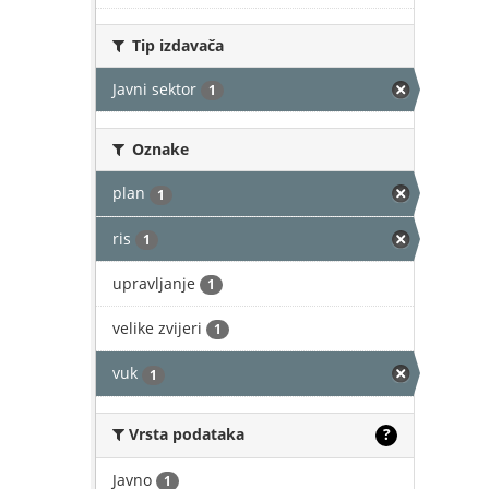
Tip izdavača
Javni sektor
1
Oznake
plan
1
ris
1
upravljanje
1
velike zvijeri
1
vuk
1
Vrsta podataka
?
Javno
1