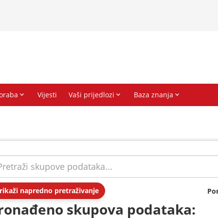
rikaži napredno pretraživanje
Po
ronađeno skupova podataka: