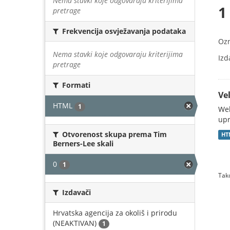
Nema stavki koje odgovaraju kriterijima
1
pretrage
Frekvencija osvježavanja podataka
Oz
Nema stavki koje odgovaraju kriterijima
Izd
pretrage
Formati
Vel
HTML
1
Web
upr
Otvorenost skupa prema Tim
HT
Berners-Lee skali
0
1
Tako
Izdavači
Hrvatska agencija za okoliš i prirodu
(NEAKTIVAN)
1