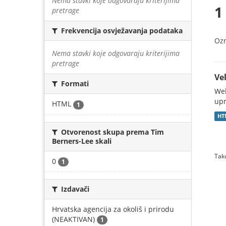
Nema stavki koje odgovaraju kriterijima
1
pretrage
Frekvencija osvježavanja podataka
Oz
Nema stavki koje odgovaraju kriterijima
pretrage
Vel
Formati
Web
upr
HTML
1
HT
Otvorenost skupa prema Tim
Berners-Lee skali
Tako
0
1
Izdavači
Hrvatska agencija za okoliš i prirodu
(NEAKTIVAN)
1