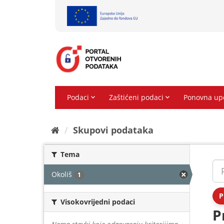
Preskoči
na
sadržaj
Skupovi podаtаkа
Tema
Okoliš
1
P
Visokovrijedni podaci
P