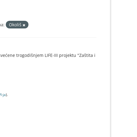
a:
Okoliš
svećene trogodišnjem LIFE-III projektu "Zaštita i
I-jа
).