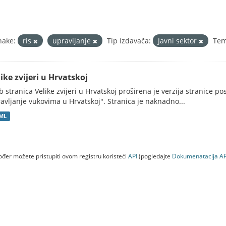
nake:
ris
upravljanje
Tip Izdavača:
Javni sektor
Tem
ike zvijeri u Hrvatskoj
 stranica Velike zvijeri u Hrvatskoj proširena je verzija stranice po
avljanje vukovima u Hrvatskoj". Stranica je naknadno...
ML
đer možete pristupiti ovom registru koristeći
API
(pogledajte
Dokumenаtаcijа AP