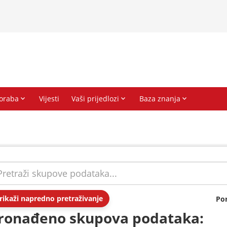
rikaži napredno pretraživanje
Po
ronađeno skupova podataka: