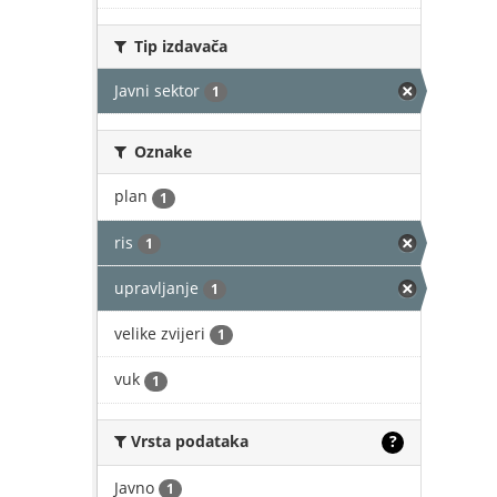
Tip izdavača
Javni sektor
1
Oznake
plan
1
ris
1
upravljanje
1
velike zvijeri
1
vuk
1
Vrsta podataka
?
Javno
1