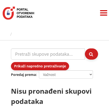
Preskoči
na
sadržaj
Skupovi podаtаkа
Prikaži napredno pretraživanje
Poredaj prema
Nisu pronađeni skupovi
podataka