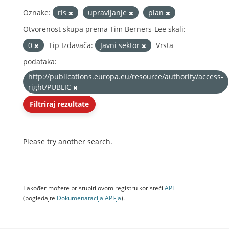
Oznake:
ris
upravljanje
plan
Otvorenost skupa prema Tim Berners-Lee skali:
0
Tip Izdavača:
Javni sektor
Vrsta
podataka:
http://publications.europa.eu/resource/authority/access-
right/PUBLIC
Filtriraj rezultate
Please try another search.
Također možete pristupiti ovom registru koristeći
API
(pogledajte
Dokumenаtаcijа API-jа
).